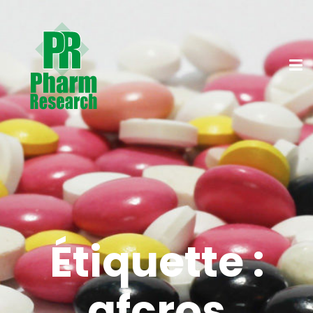
Étiquette :
afcros