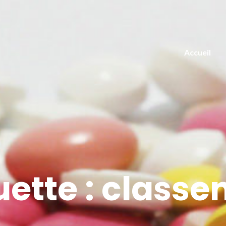
Accueil
uette :
classe